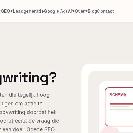
GEO
Leadgeneratie
Google Ads
AI
Over
Blog
Contact
▼
▼
▼
▼
ywriting?
ten die tegelijk hoog
uigen om actie te
opywriting doordat het
woordt eerst de vraag die
ar een doel. Goede SEO