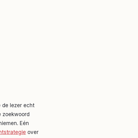
 de lezer echt
je zoekwoord
oniemen. Eén
ntstrategie
over