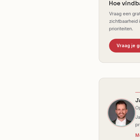
Hoe vindb
Vraag een grat
zichtbaarheid 
prioriteiten.
Vraag je 
J
Op
Ja
pr
M