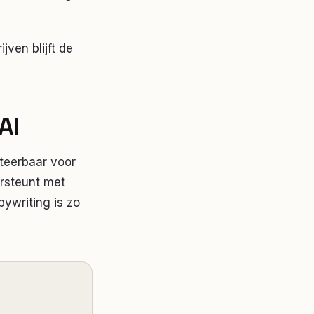
jven blijft de
AI
citeerbaar voor
ersteunt met
pywriting is zo