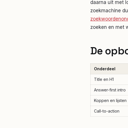
daarna uit met l
zoekmachine dui
zoekwoordenon
zoeken en met w
De opbo
Onderdeel
Title en H1
Answer-first intro
Koppen en lijsten
Call-to-action