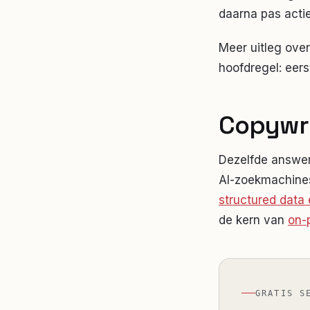
daarna pas actie
Meer uitleg over
hoofdregel: eers
Copywri
Dezelfde answer-f
AI-zoekmachines.
structured data
de kern van
on-
GRATIS S