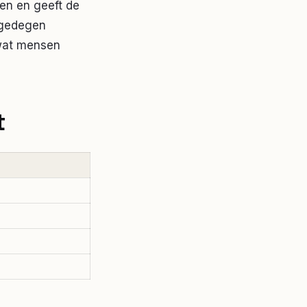
nen en geeft de
t gedegen
 wat mensen
t