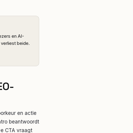
Lezers en AI-
verliest beide.
EO-
orkeur en actie
intro beantwoordt
De CTA vraagt