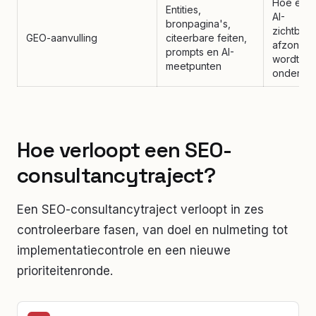
Hoe exte
Entities,
AI-
bronpagina's,
zichtbaa
GEO-aanvulling
citeerbare feiten,
afzonderl
prompts en AI-
wordt
meetpunten
onderzoc
Hoe verloopt een SEO-
consultancytraject?
Een SEO-consultancytraject verloopt in zes
controleerbare fasen, van doel en nulmeting tot
implementatiecontrole en een nieuwe
prioriteitenronde.