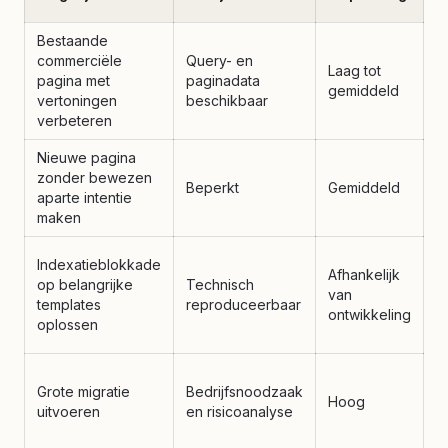
p
Bestaande
commerciële
Query- en
Laag tot
V
pagina met
paginadata
gemiddeld
o
vertoningen
beschikbaar
verbeteren
Nieuwe pagina
E
zonder bewezen
Beperkt
Gemiddeld
c
aparte intentie
c
maken
H
Indexatieblokkade
Afhankelijk
w
op belangrijke
Technisch
van
w
templates
reproduceerbaar
ontwikkeling
U
oplossen
w
A
Grote migratie
Bedrijfsnoodzaak
r
Hoog
uitvoeren
en risicoanalyse
m
c