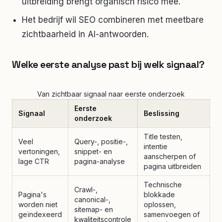
uitbreiding brengt organisch risico mee.
Het bedrijf wil SEO combineren met meetbare
zichtbaarheid in AI-antwoorden.
Welke eerste analyse past bij welk signaal?
Van zichtbaar signaal naar eerste onderzoek
Eerste
Signaal
Beslissing
onderzoek
Title testen,
Veel
Query-, positie-,
intentie
vertoningen,
snippet- en
aanscherpen of
lage CTR
pagina-analyse
pagina uitbreiden
Technische
Crawl-,
Pagina's
blokkade
canonical-,
worden niet
oplossen,
sitemap- en
geïndexeerd
samenvoegen of
kwaliteitscontrole