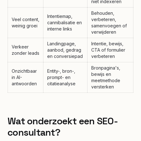
niet indexeren
Behouden,
Intentiemap,
Veel content,
verbeteren,
cannibalisatie en
weinig groei
samenvoegen of
interne links
verwijderen
Landingpage,
Intentie, bewijs,
Verkeer
aanbod, gedrag
CTA of formulier
zonder leads
en conversiepad
verbeteren
Bronpagina's,
Onzichtbaar
Entity-, bron-,
bewijs en
in AI-
prompt- en
meetmethode
antwoorden
citatieanalyse
versterken
Wat onderzoekt een SEO-
consultant?