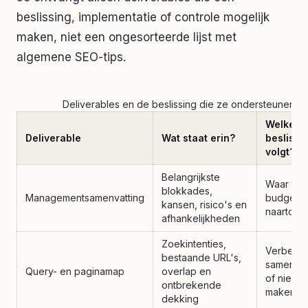
beslissing, implementatie of controle mogelijk
maken, niet een ongesorteerde lijst met
algemene SEO-tips.
Deliverables en de beslissing die ze ondersteunen
Welke
Deliverable
Wat staat erin?
beslissi
volgt?
Belangrijkste
Waar tijd
blokkades,
Managementsamenvatting
budget e
kansen, risico's en
naartoe 
afhankelijkheden
Zoekintenties,
Verbeter
bestaande URL's,
samenvo
Query- en paginamap
overlap en
of nieuw
ontbrekende
maken
dekking