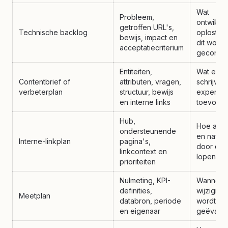
Wat
Probleem,
ontwikke
getroffen URL's,
Technische backlog
oplost e
bewijs, impact en
dit wordt
acceptatiecriterium
gecontro
Entiteiten,
Wat een
Contentbrief of
attributen, vragen,
schrijver 
verbeterplan
structuur, bewijs
expert m
en interne links
toevoeg
Hub,
Hoe autor
ondersteunende
en naviga
Interne-linkplan
pagina's,
door de s
linkcontext en
lopen
prioriteiten
Nulmeting, KPI-
Wanneer
definities,
wijziging
Meetplan
databron, periode
wordt
en eigenaar
geëvalu