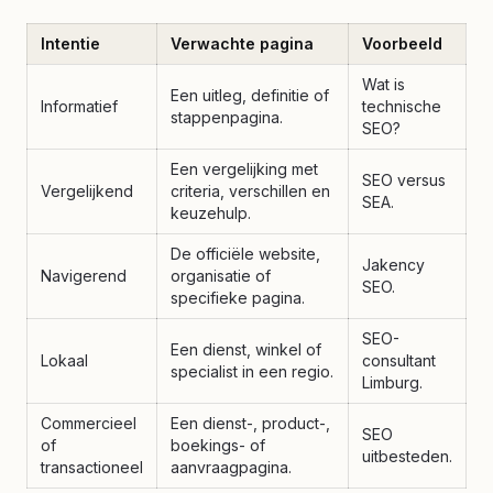
Intentie
Verwachte pagina
Voorbeeld
Wat is
Een uitleg, definitie of
Informatief
technische
stappenpagina.
SEO?
Een vergelijking met
SEO versus
Vergelijkend
criteria, verschillen en
SEA.
keuzehulp.
De officiële website,
Jakency
Navigerend
organisatie of
SEO.
specifieke pagina.
SEO-
Een dienst, winkel of
Lokaal
consultant
specialist in een regio.
Limburg.
Commercieel
Een dienst-, product-,
SEO
of
boekings- of
uitbesteden.
transactioneel
aanvraagpagina.