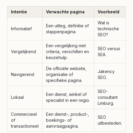
Intentie
Verwachte pagina
Voorbeeld
Wat is
Een uitleg, definitie of
Informatief
technische
stappenpagina.
SEO?
Een vergelijking met
SEO versus
Vergelijkend
criteria, verschillen en
SEA.
keuzehulp.
De officiële website,
Jakency
Navigerend
organisatie of
SEO.
specifieke pagina.
SEO-
Een dienst, winkel of
Lokaal
consultant
specialist in een regio.
Limburg.
Commercieel
Een dienst-, product-,
SEO
of
boekings- of
uitbesteden.
transactioneel
aanvraagpagina.